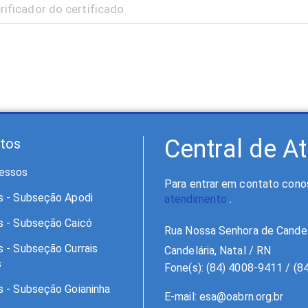
Central de A
tos
essos
Para entrar em contato conos
s - Subseção Apodi
atendimento
.
s - Subseção Caicó
Rua Nossa Senhora de Candel
s - Subseção Currais
Candelária, Natal / RN
s
Fone(s): (84) 4008-9411 / (
s - Subseção Goianinha
E-mail:
esa@oabrn.org.br