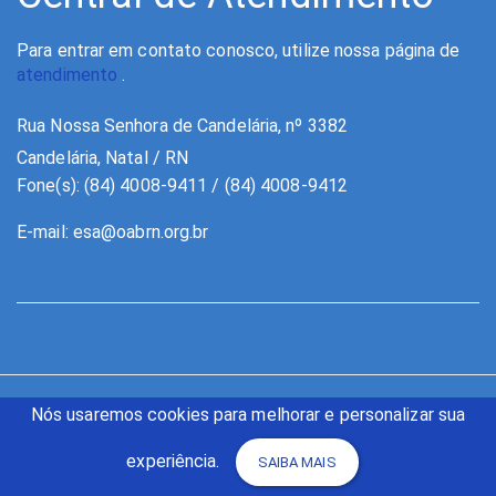
Para entrar em contato conosco, utilize nossa página de
atendimento
.
Rua Nossa Senhora de Candelária, nº 3382
Candelária, Natal / RN
Fone(s): (84) 4008-9411 / (84) 4008-9412
E-mail:
esa@oabrn.org.br
Nós usaremos cookies para melhorar e personalizar sua
experiência.
SAIBA MAIS
Copyright © 2026 ESA RN - Escola Superior de Advocacia Rio Grande
do Norte | Todos os direitos reservados